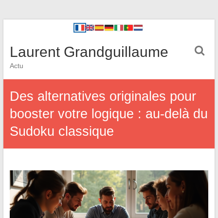
Laurent Grandguillaume
Actu
Des alternatives originales pour
booster votre logique : au-delà du
Sudoku classique