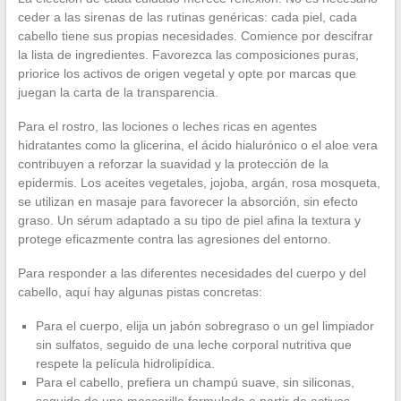
ceder a las sirenas de las rutinas genéricas: cada piel, cada
cabello tiene sus propias necesidades. Comience por descifrar
la lista de ingredientes. Favorezca las composiciones puras,
priorice los activos de origen vegetal y opte por marcas que
juegan la carta de la transparencia.
Para el rostro, las lociones o leches ricas en agentes
hidratantes como la glicerina, el ácido hialurónico o el aloe vera
contribuyen a reforzar la suavidad y la protección de la
epidermis. Los aceites vegetales, jojoba, argán, rosa mosqueta,
se utilizan en masaje para favorecer la absorción, sin efecto
graso. Un sérum adaptado a su tipo de piel afina la textura y
protege eficazmente contra las agresiones del entorno.
Para responder a las diferentes necesidades del cuerpo y del
cabello, aquí hay algunas pistas concretas:
Para el cuerpo, elija un jabón sobregraso o un gel limpiador
sin sulfatos, seguido de una leche corporal nutritiva que
respete la película hidrolipídica.
Para el cabello, prefiera un champú suave, sin siliconas,
seguido de una mascarilla formulada a partir de activos